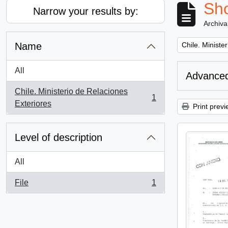
Sho
Narrow your results by:
Archiva
Remove filter:
Name
Chile. Ministe
All
Advanced
Chile. Ministerio de Relaciones
1
, 1 results
Exteriores
Print previ
Level of description
All
File
1
, 1 results