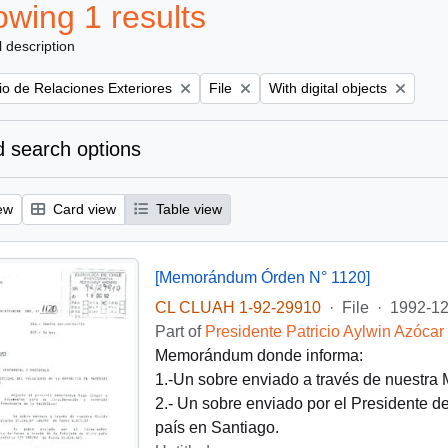
wing 1 results
l description
Remove filter:
Remove filter:
rio de Relaciones Exteriores
File
With digital objects
 search options
ew
Card view
Table view
[Memorándum Órden N° 1120]
CL CLUAH 1-92-29910
·
File
·
1992-12
Part of
Presidente Patricio Aylwin Azócar
Memorándum donde informa:
1.-Un sobre enviado a través de nuestra
2.- Un sobre enviado por el Presidente d
país en Santiago.