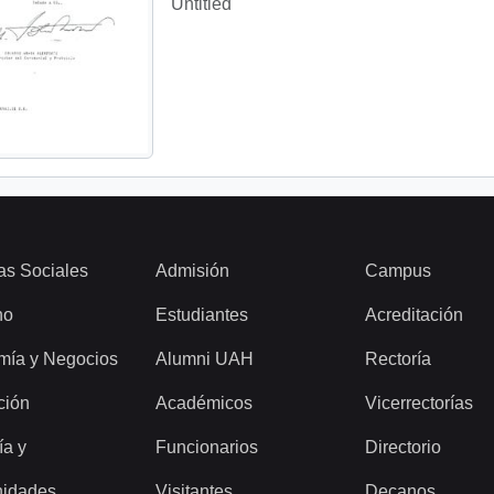
Untitled
as Sociales
Admisión
Campus
ho
Estudiantes
Acreditación
mía y Negocios
Alumni UAH
Rectoría
ción
Académicos
Vicerrectorías
ía y
Funcionarios
Directorio
idades
Visitantes
Decanos