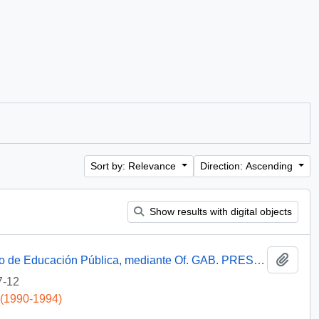
Sort by: Relevance
Direction: Ascending
Show results with digital objects
Add t
[Informa que carta fue remitida a Ministerio de Educación Pública, mediante Of. GAB. PRES. (0) 91/2438]
7-12
 (1990-1994)