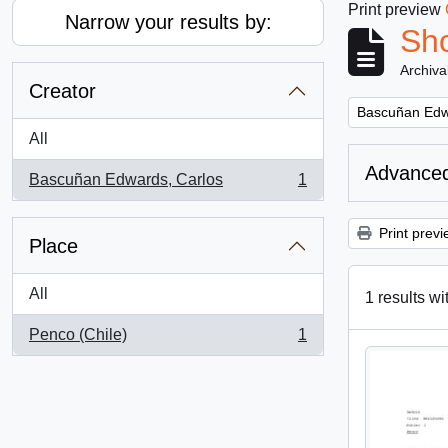
Print preview
Narrow your results by:
Sho
Archiva
Creator
Remove filter:
Bascuñan Edw
All
Advanced
Bascuñan Edwards, Carlos
1
, 1 results
Print previ
Place
All
1 results wi
Penco (Chile)
1
, 1 results