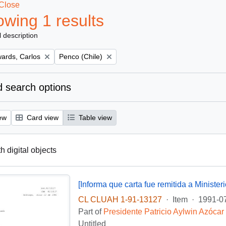
Close
wing 1 results
l description
Remove filter:
ards, Carlos
Penco (Chile)
 search options
ew
Card view
Table view
th digital objects
CL CLUAH 1-91-13127
·
Item
·
1991-0
Part of
Presidente Patricio Aylwin Azócar
Untitled