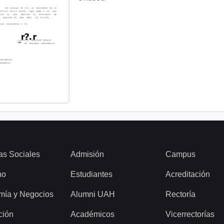
as Sociales
Admisión
Campus
ho
Estudiantes
Acreditación
mía y Negocios
Alumni UAH
Rectoría
ción
Académicos
Vicerrectorías