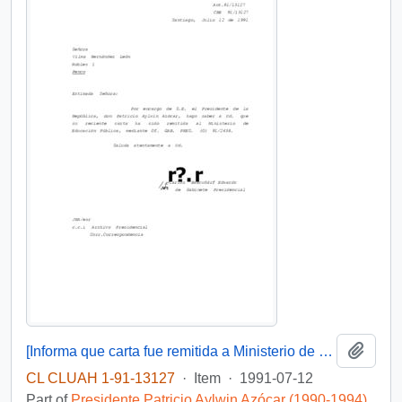
Add t
[Informa que carta fue remitida a Ministerio de Educación Pública, mediante Of. GAB. PRES. (0) 91/2438]
CL CLUAH 1-91-13127
·
Item
·
1991-07-12
Part of
Presidente Patricio Aylwin Azócar (1990-1994)