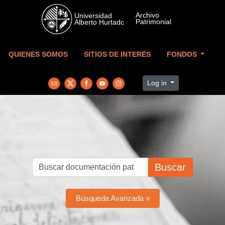
Skip to main content
QUIENES SOMOS
SITIOS DE INTERÉS
FONDOS
Log in
Buscar
Búsqueda Avanzada »