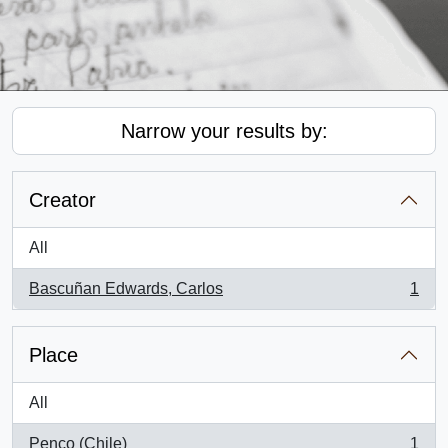
Narrow your results by:
Creator
All
Bascuñan Edwards, Carlos
1
, 1 results
Place
All
Penco (Chile)
1