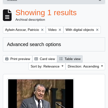
, 1 results
Showing 1 results
Archival description
Remove filter:
Remove filter:
Remove filter:
Aylwin Azocar, Patricio
Video
With digital objects
Advanced search options
Print preview
Card view
Table view
Sort by: Relevance
Direction: Ascending