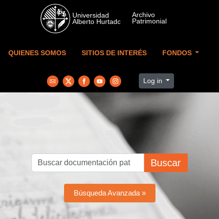
Skip to main content
QUIENES SOMOS
SITIOS DE INTERÉS
FONDOS
Log in
Buscar
Búsqueda Avanzada »