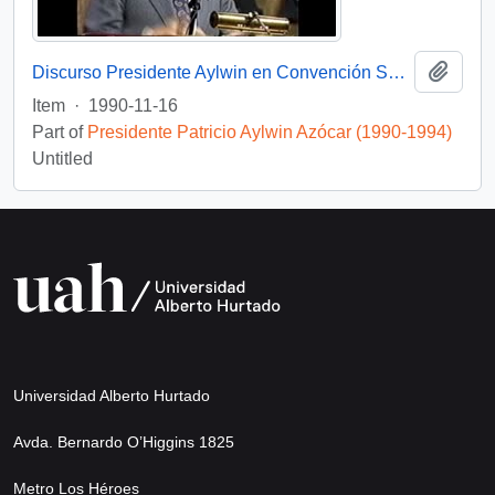
Add t
Discurso Presidente Aylwin en Convención Santiago: Video
Item
·
1990-11-16
Part of
Presidente Patricio Aylwin Azócar (1990-1994)
Untitled
Universidad Alberto Hurtado
Avda. Bernardo O’Higgins 1825
Metro Los Héroes