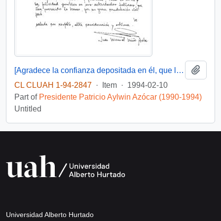
Add t
[Agradece la confianza depositada en él, que le posibilito servir en su gobierno]
CL CLUAH 1-94-2847
·
Item
·
1994-02-10
Part of
Presidente Patricio Aylwin Azócar (1990-1994)
Untitled
Universidad Alberto Hurtado