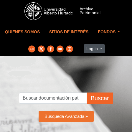
Skip to main content
QUIENES SOMOS
SITIOS DE INTERÉS
FONDOS
Log in
Buscar
Búsqueda Avanzada »