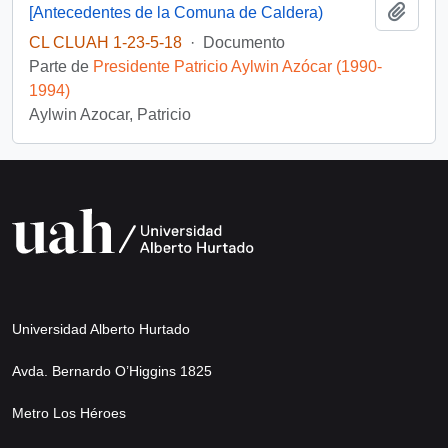
Añadi
[Antecedentes de la Comuna de Caldera)
CL CLUAH 1-23-5-18
·
Documento
Parte de
Presidente Patricio Aylwin Azócar (1990-
1994)
Aylwin Azocar, Patricio
Universidad Alberto Hurtado
Avda. Bernardo O’Higgins 1825
Metro Los Héroes