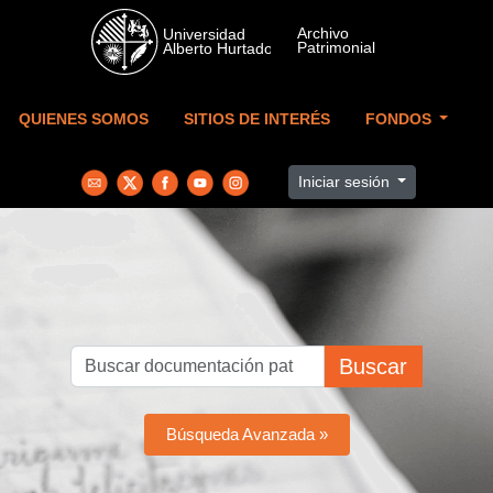
Skip to main content
QUIENES SOMOS
SITIOS DE INTERÉS
FONDOS
Iniciar sesión
Buscar
Búsqueda Avanzada »