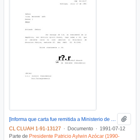
Añadi
[Informa que carta fue remitida a Ministerio de Educación Pública, mediante Of. GAB. PRES. (0) 91/2438]
CL CLUAH 1-91-13127
·
Documento
·
1991-07-12
Parte de
Presidente Patricio Aylwin Azócar (1990-