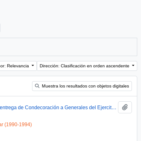
ter:
or: Relevancia
Dirección: Clasificación en orden ascendente
Muestra los resultados con objetos digitales
Añadi
Presidente Aylwin asiste a ceremonia de entrega de Condecoración a Generales del Ejercito : video
ar (1990-1994)