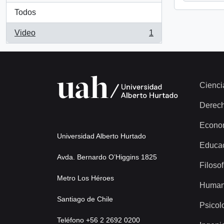
Todos
Video
1
, 1 resultados
Cienci
Derec
Econo
Universidad Alberto Hurtado
Educa
Avda. Bernardo O’Higgins 1825
Filosof
Metro Los Héroes
Human
Santiago de Chile
Psicol
Teléfono +56 2 2692 0200