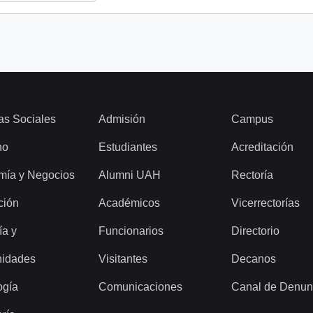
as Sociales
Admisión
Campus
ho
Estudiantes
Acreditación
mía y Negocios
Alumni UAH
Rectoría
ción
Académicos
Vicerrectorías
ía y
Funcionarios
Directorio
idades
Visitantes
Decanos
ogía
Comunicaciones
Canal de Denun