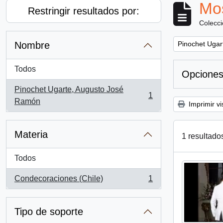
Mos
Restringir resultados por:
Colecc
Remove filter:
Nombre
Pinochet Ugar
Todos
Opciones
Pinochet Ugarte, Augusto José
1
, 1 resultados
Ramón
Imprimir vi
Materia
1 resultado
Todos
Condecoraciones (Chile)
1
, 1 resultados
Tipo de soporte