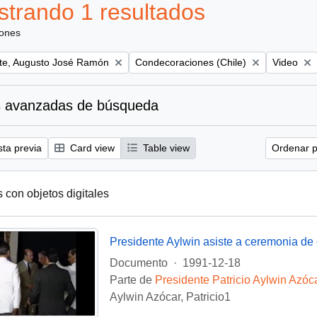
trando 1 resultados
iones
Remove filter:
Remove fil
te, Augusto José Ramón
Condecoraciones (Chile)
Video
 avanzadas de búsqueda
sta previa
Card view
Table view
Ordenar p
s con objetos digitales
Documento
·
1991-12-18
Parte de
Presidente Patricio Aylwin Azóc
Aylwin Azócar, Patricio1