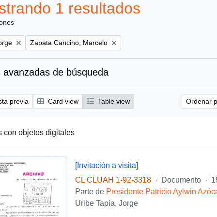
trando 1 resultados
iones
Remove filter:
orge
Zapata Cancino, Marcelo
 avanzadas de búsqueda
sta previa
Card view
Table view
Ordenar p
s con objetos digitales
[Invitación a visita]
CL CLUAH 1-92-3318
·
Documento
·
1
Parte de
Presidente Patricio Aylwin Azóc
Uribe Tapia, Jorge