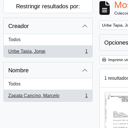
Mos
Restringir resultados por:
Colecc
Remove filter:
Creador
Uribe Tapia, J
Todos
Opciones
Uribe Tapia, Jorge
1
, 1 resultados
Imprimir vi
Nombre
1 resultado
Todos
Zapata Cancino, Marcelo
1
, 1 resultados