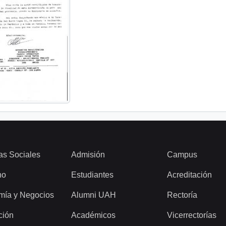
as Sociales
Admisión
Campus
ho
Estudiantes
Acreditación
mía y Negocios
Alumni UAH
Rectoría
ción
Académicos
Vicerrectorías