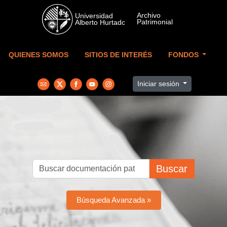
Skip to main content
QUIENES SOMOS
SITIOS DE INTERÉS
FONDOS
Iniciar sesión
Buscar
Búsqueda Avanzada »