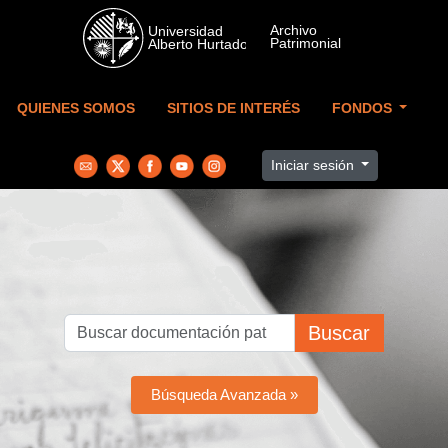
Skip to main content
QUIENES SOMOS
SITIOS DE INTERÉS
FONDOS
Iniciar sesión
Buscar
Búsqueda Avanzada »