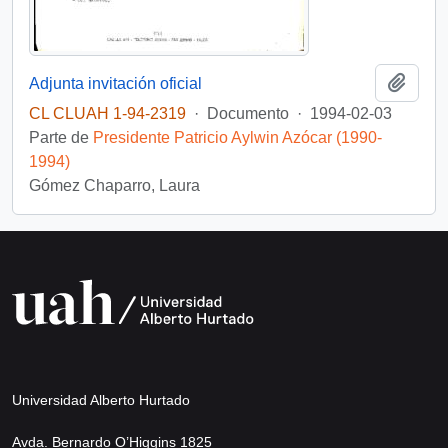
Añadi
Adjunta invitación oficial
CL CLUAH 1-94-2319
·
Documento
·
1994-02-03
Parte de
Presidente Patricio Aylwin Azócar (1990-
1994)
Gómez Chaparro, Laura
Universidad Alberto Hurtado
Avda. Bernardo O’Higgins 1825