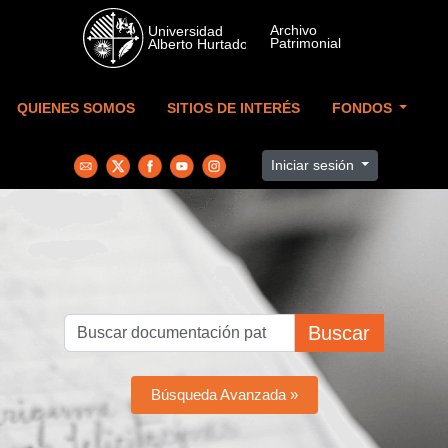
Skip to main content
QUIENES SOMOS
SITIOS DE INTERÉS
FONDOS
Iniciar sesión
Buscar
Búsqueda Avanzada »