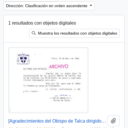
Dirección: Clasificación en orden ascendente
1 resultados con objetos digitales
Muestra los resultados con objetos digitales
Añadi
[Agradecimientos del Obispo de Talca dirigidos al Presidente Patricio Aylwin por el apoyo en la reconstrucción de la Iglesia Matriz de Curicó]