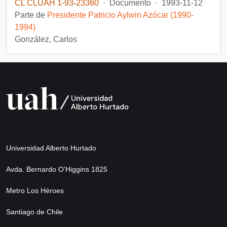
CL CLUAH 1-93-23360
·
Documento
·
1993-11-12
Parte de
Presidente Patricio Aylwin Azócar (1990-
1994)
González, Carlos
Universidad Alberto Hurtado
Avda. Bernardo O’Higgins 1825
Metro Los Héroes
Santiago de Chile