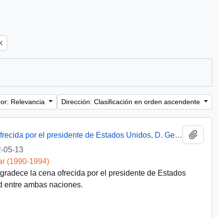
or: Relevancia
Dirección: Clasificación en orden ascendente
Añadi
Discurso del presidente Aylwin en cena ofrecida por el presidente de Estados Unidos, D. George Bush
-05-13
ar (1990-1994)
agradece la cena ofrecida por el presidente de Estados
 entre ambas naciones.