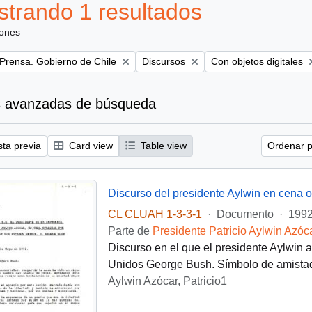
trando 1 resultados
iones
Remove filter:
Remove filter:
 Prensa. Gobierno de Chile
Discursos
Con objetos digitales
 avanzadas de búsqueda
sta previa
Card view
Table view
Ordenar p
CL CLUAH 1-3-3-1
·
Documento
·
1992
Parte de
Presidente Patricio Aylwin Azóc
Discurso en el que el presidente Aylwin 
Unidos George Bush. Símbolo de amistad
Aylwin Azócar, Patricio1