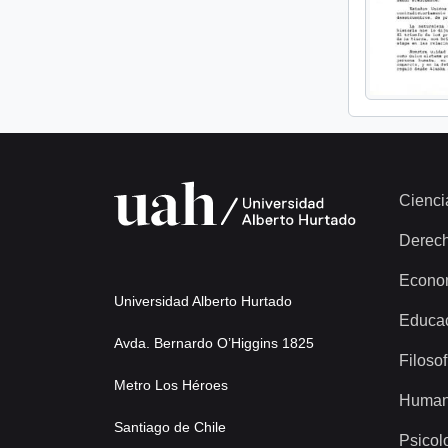
Cienci
Derec
Econo
Universidad Alberto Hurtado
Educa
Avda. Bernardo O’Higgins 1825
Filosof
Metro Los Héroes
Human
Santiago de Chile
Psicol