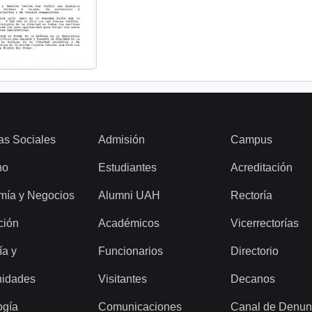
as Sociales
Admisión
Campus
ho
Estudiantes
Acreditación
mía y Negocios
Alumni UAH
Rectoría
ción
Académicos
Vicerrectorías
ía y
Funcionarios
Directorio
idades
Visitantes
Decanos
ogía
Comunicaciones
Canal de Denun