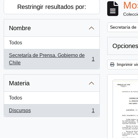
Mos
Restringir resultados por:
Colecc
Remove filter:
Nombre
Secretaría de
Todos
Opciones
Secretaría de Prensa. Gobierno de
1
, 1 resultados
Chile
Imprimir vi
Materia
Todos
Discursos
1
, 1 resultados