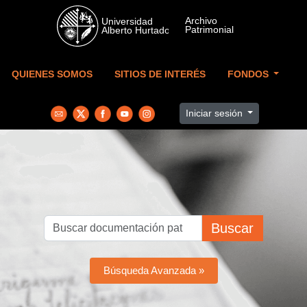
Skip to main content
QUIENES SOMOS
SITIOS DE INTERÉS
FONDOS
Iniciar sesión
Buscar
Búsqueda Avanzada »