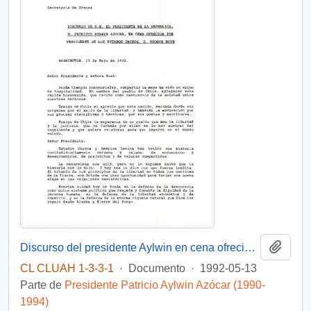
Añadi
Discurso del presidente Aylwin en cena ofrecida por el presidente de Estados Unidos, D. George Bush
CL CLUAH 1-3-3-1
·
Documento
·
1992-05-13
Parte de
Presidente Patricio Aylwin Azócar (1990-
1994)