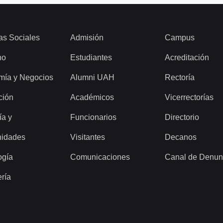
as Sociales
Admisión
Campus
ho
Estudiantes
Acreditación
mía y Negocios
Alumni UAH
Rectoría
ción
Académicos
Vicerrectorías
ía y
Funcionarios
Directorio
idades
Visitantes
Decanos
ogía
Comunicaciones
Canal de Denun
ería