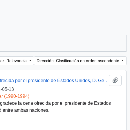
or: Relevancia
Dirección: Clasificación en orden ascendente
Añadi
Discurso del presidente Aylwin en cena ofrecida por el presidente de Estados Unidos, D. George Bush
-05-13
ar (1990-1994)
agradece la cena ofrecida por el presidente de Estados
 entre ambas naciones.