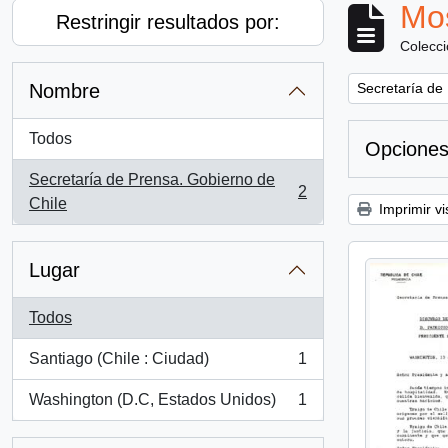
Mos
Restringir resultados por:
Colecc
Remove filter:
Nombre
Secretaría de
Todos
Opciones
Secretaría de Prensa. Gobierno de
2
, 2 resultados
Chile
Imprimir vi
Lugar
Todos
Santiago (Chile : Ciudad)
1
, 1 resultados
Washington (D.C, Estados Unidos)
1
, 1 resultados