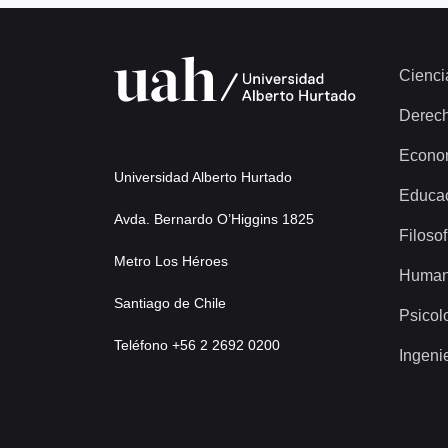
Cienci
Derec
Econo
Universidad Alberto Hurtado
Educa
Avda. Bernardo O’Higgins 1825
Filosof
Metro Los Héroes
Human
Santiago de Chile
Psicol
Teléfono +56 2 2692 0200
Ingeni