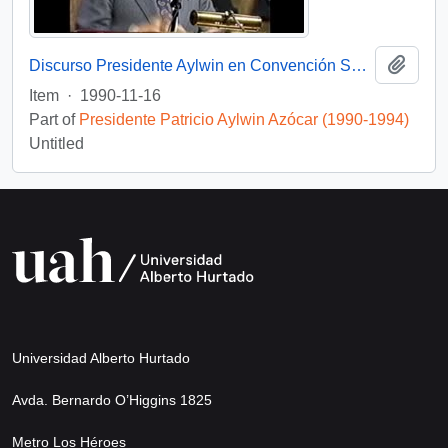
Add t
Discurso Presidente Aylwin en Convención Santiago: Video
Item
·
1990-11-16
Part of
Presidente Patricio Aylwin Azócar (1990-1994)
Untitled
Universidad Alberto Hurtado
Avda. Bernardo O’Higgins 1825
Metro Los Héroes