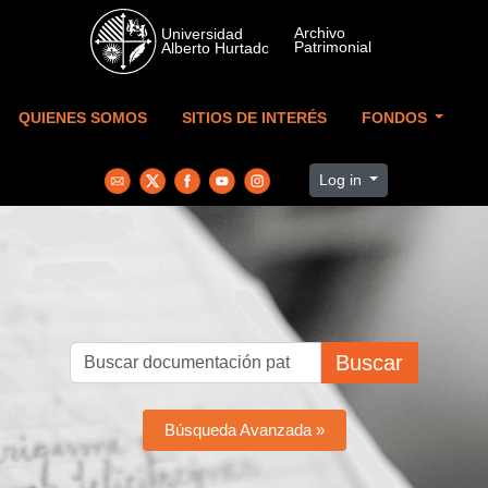
Skip to main content
QUIENES SOMOS
SITIOS DE INTERÉS
FONDOS
Log in
Buscar
Búsqueda Avanzada »