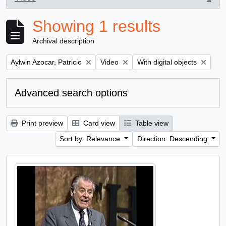
, 1 results
Showing 1 results
Archival description
Remove filter:
Remove filter:
Remove filter:
Aylwin Azocar, Patricio
Video
With digital objects
Advanced search options
Print preview
Card view
Table view
Sort by: Relevance
Direction: Descending