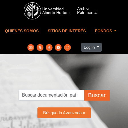
Skip to main content
QUIENES SOMOS
SITIOS DE INTERÉS
FONDOS
Log in
Buscar
Búsqueda Avanzada »