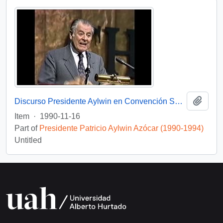
Add t
Discurso Presidente Aylwin en Convención Santiago: Video
Item
·
1990-11-16
Part of
Presidente Patricio Aylwin Azócar (1990-1994)
Untitled