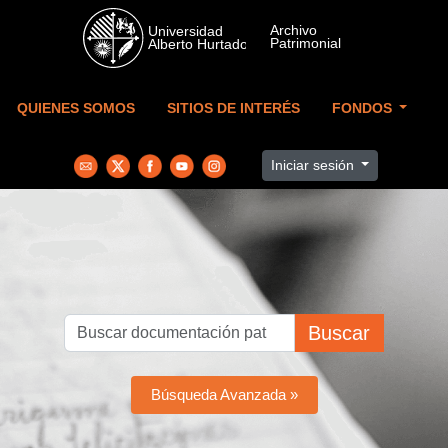
Skip to main content
QUIENES SOMOS
SITIOS DE INTERÉS
FONDOS
Iniciar sesión
Buscar
Búsqueda Avanzada »