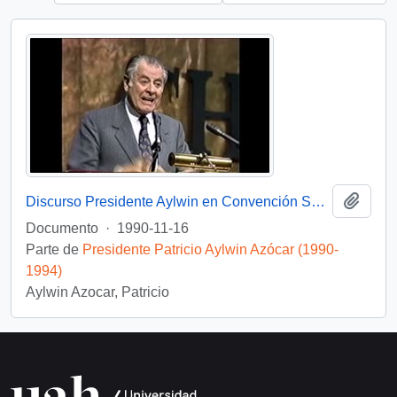
Añadi
Discurso Presidente Aylwin en Convención Santiago: Video
Documento
·
1990-11-16
Parte de
Presidente Patricio Aylwin Azócar (1990-
1994)
Aylwin Azocar, Patricio