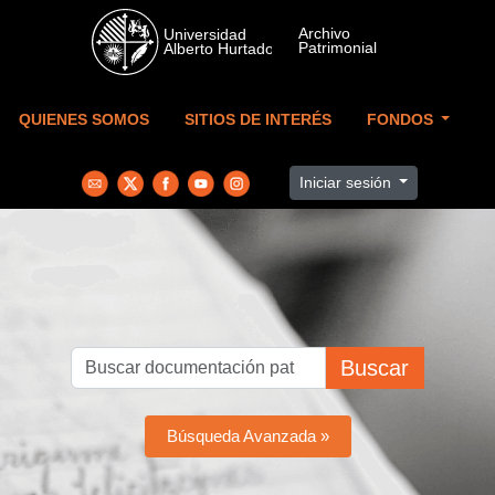
Skip to main content
QUIENES SOMOS
SITIOS DE INTERÉS
FONDOS
Iniciar sesión
Buscar
Búsqueda Avanzada »