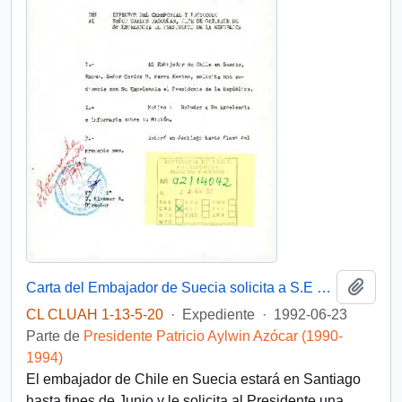
Añadi
Carta del Embajador de Suecia solicita a S.E una audiencia para Junio de 1992
CL CLUAH 1-13-5-20
·
Expediente
·
1992-06-23
Parte de
Presidente Patricio Aylwin Azócar (1990-
1994)
El embajador de Chile en Suecia estará en Santiago
hasta fines de Junio y le solicita al Presidente una