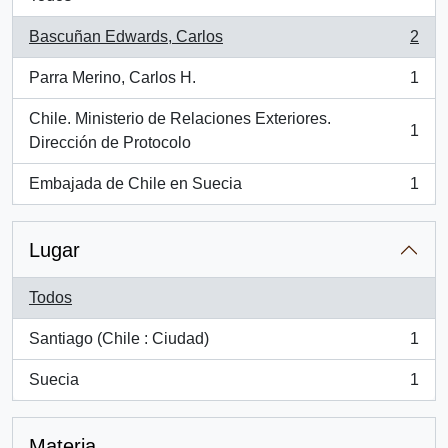
Bascuñan Edwards, Carlos
2
, 2 resultados
Parra Merino, Carlos H.
1
, 1 resultados
Chile. Ministerio de Relaciones Exteriores.
1
, 1 resultados
Dirección de Protocolo
Embajada de Chile en Suecia
1
, 1 resultados
Lugar
Todos
Santiago (Chile : Ciudad)
1
, 1 resultados
Suecia
1
, 1 resultados
Materia