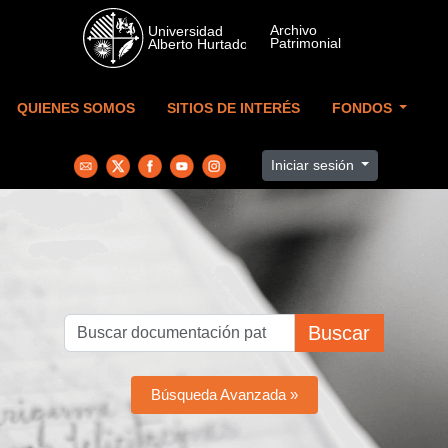
Skip to main content
QUIENES SOMOS
SITIOS DE INTERÉS
FONDOS
Iniciar sesión
Buscar
Búsqueda Avanzada »