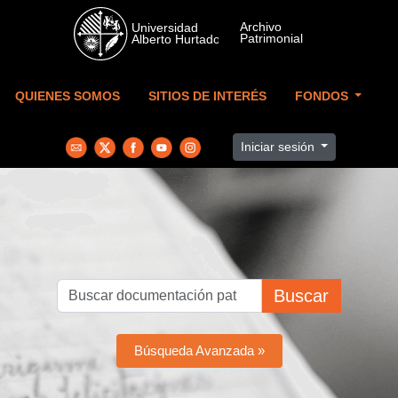
Skip to main content
QUIENES SOMOS
SITIOS DE INTERÉS
FONDOS
Iniciar sesión
Buscar
Búsqueda Avanzada »