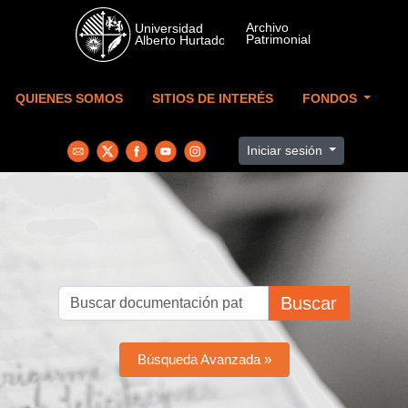
Skip to main content
QUIENES SOMOS
SITIOS DE INTERÉS
FONDOS
Iniciar sesión
Buscar
Búsqueda Avanzada »