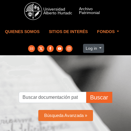
Skip to main content
QUIENES SOMOS
SITIOS DE INTERÉS
FONDOS
Log in
Buscar
Búsqueda Avanzada »