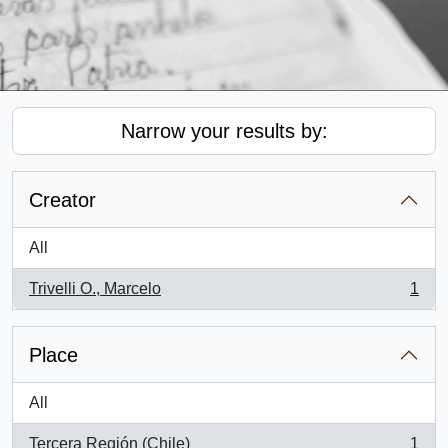
Narrow your results by:
Creator
All
Trivelli O., Marcelo
1
, 1 results
Place
All
Tercera Región (Chile)
1