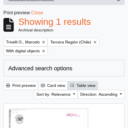
, 1 results
Print preview
Close
Showing 1 results
Archival description
Remove filter:
Remove filter:
Trivelli O., Marcelo
Tercera Región (Chile)
Remove filter:
With digital objects
Advanced search options
Print preview
Card view
Table view
Sort by: Relevance
Direction: Ascending