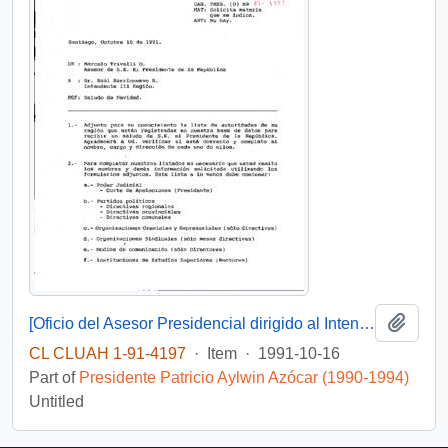
Add t
[Oficio del Asesor Presidencial dirigido al Intendente de la III Región, Sr. Raúl Barrionuevo, referente a saludo de Navidad]
CL CLUAH 1-91-4197
·
Item
·
1991-10-16
Part of
Presidente Patricio Aylwin Azócar (1990-1994)
Untitled