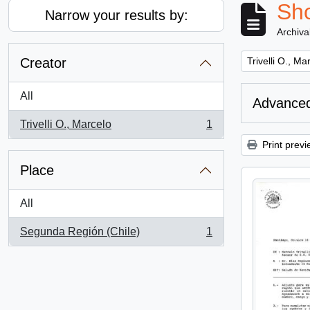
Sho
Narrow your results by:
Archiva
Remove filter:
Creator
Trivelli O., Ma
All
Advanced
Trivelli O., Marcelo
1
, 1 results
Print previ
Place
All
Segunda Región (Chile)
1
, 1 results