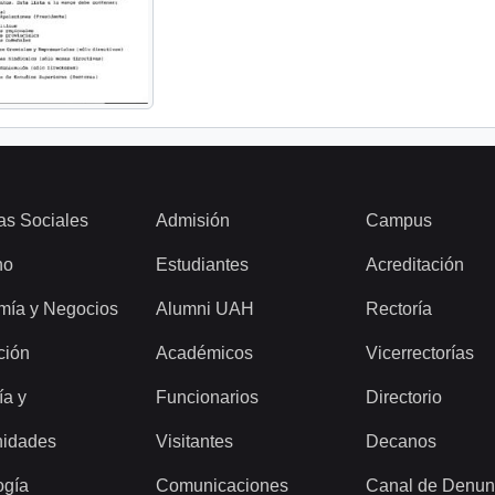
as Sociales
Admisión
Campus
ho
Estudiantes
Acreditación
mía y Negocios
Alumni UAH
Rectoría
ción
Académicos
Vicerrectorías
ía y
Funcionarios
Directorio
idades
Visitantes
Decanos
ogía
Comunicaciones
Canal de Denun