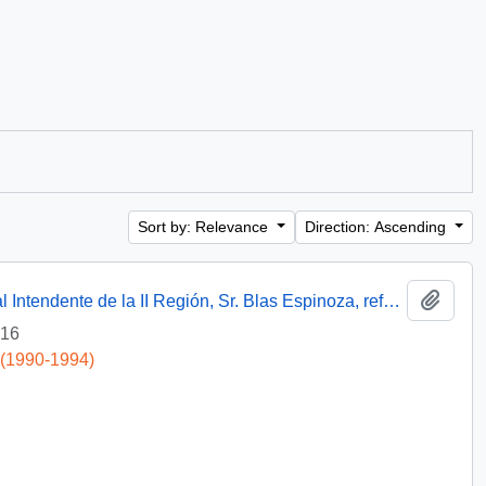
Sort by: Relevance
Direction: Ascending
Add t
[Oficio del Asesore Presidencial dirigido al Intendente de la II Región, Sr. Blas Espinoza, referente a saludo de Navidad]
-16
 (1990-1994)