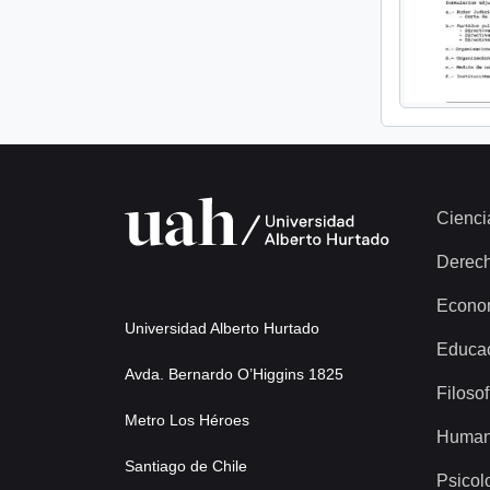
Cienci
Derec
Econo
Universidad Alberto Hurtado
Educa
Avda. Bernardo O’Higgins 1825
Filosof
Metro Los Héroes
Human
Santiago de Chile
Psicol