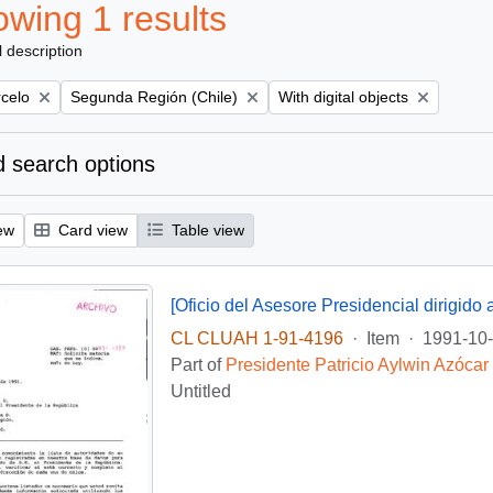
wing 1 results
l description
Remove filter:
Remove filter:
rcelo
Segunda Región (Chile)
With digital objects
 search options
ew
Card view
Table view
CL CLUAH 1-91-4196
·
Item
·
1991-10
Part of
Presidente Patricio Aylwin Azócar
Untitled