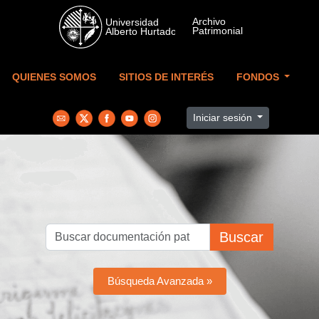
Skip to main content
QUIENES SOMOS
SITIOS DE INTERÉS
FONDOS
Iniciar sesión
Buscar
Búsqueda Avanzada »