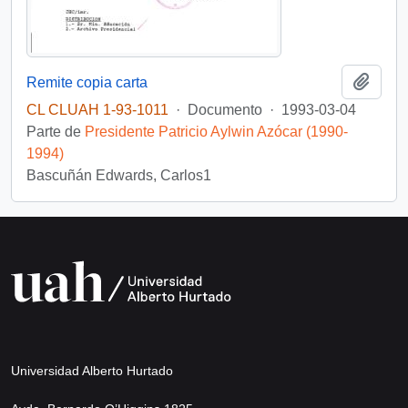
Añadi
Remite copia carta
CL CLUAH 1-93-1011
·
Documento
·
1993-03-04
Parte de
Presidente Patricio Aylwin Azócar (1990-
1994)
Bascuñán Edwards, Carlos1
Universidad Alberto Hurtado