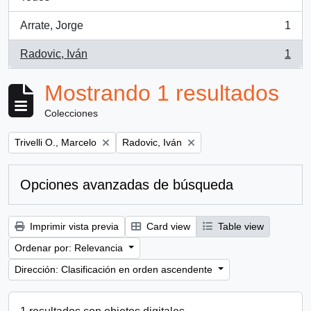
Arrate, Jorge
1
, 1 resultados
Radovic, Iván
1
, 1 resultados
Mostrando 1 resultados
Colecciones
Remove filter:
Remove filter:
Trivelli O., Marcelo
Radovic, Iván
Opciones avanzadas de búsqueda
Imprimir vista previa
Card view
Table view
Ordenar por: Relevancia
Dirección: Clasificación en orden ascendente