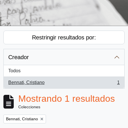
Restringir resultados por:
Creador
Todos
Bennati, Cristiano
1
, 1 resultados
Mostrando 1 resultados
Colecciones
Remove filter:
Bennati, Cristiano