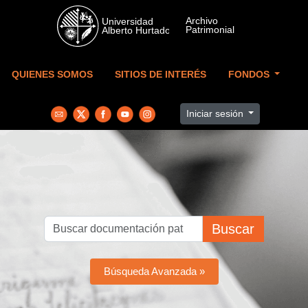
Skip to main content
QUIENES SOMOS
SITIOS DE INTERÉS
FONDOS
Iniciar sesión
Buscar
Búsqueda Avanzada »