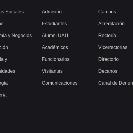
as Sociales
Admisión
Campus
ho
Estudiantes
Acreditación
mía y Negocios
Alumni UAH
Rectoría
ción
Académicos
Vicerrectorías
ía y
Funcionarios
Directorio
idades
Visitantes
Decanos
ogía
Comunicaciones
Canal de Denun
ería