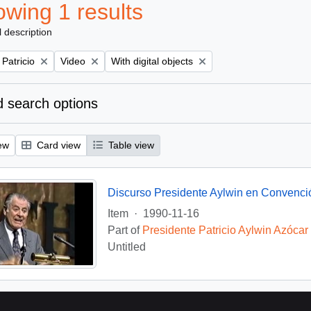
wing 1 results
l description
Remove filter:
Remove filter:
 Patricio
Video
With digital objects
 search options
ew
Card view
Table view
Discurso Presidente Aylwin en Convenci
Item
·
1990-11-16
Part of
Presidente Patricio Aylwin Azócar
Untitled