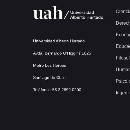
Cienci
Derec
Econo
Universidad Alberto Hurtado
Educa
Avda. Bernardo O’Higgins 1825
Filosof
Metro Los Héroes
Human
Santiago de Chile
Psicol
Teléfono +56 2 2692 0200
Ingeni