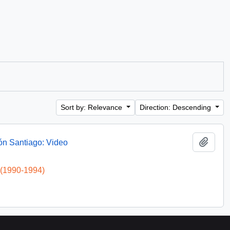
Sort by: Relevance
Direction: Descending
Add t
ón Santiago: Video
 (1990-1994)