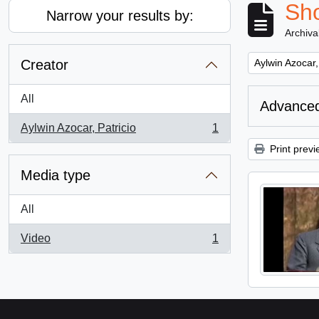
Sho
Narrow your results by:
Archiva
Remove filter:
Creator
Aylwin Azocar,
All
Advanced
Aylwin Azocar, Patricio
1
, 1 results
Print previ
Media type
All
Video
1
, 1 results