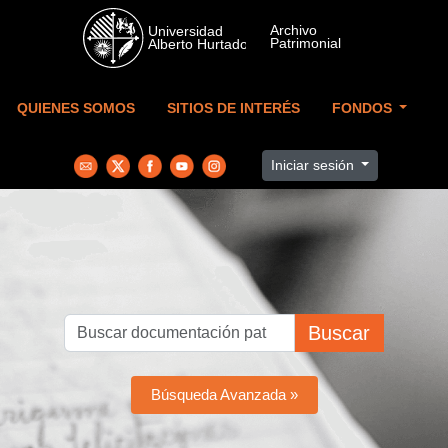
Skip to main content
QUIENES SOMOS
SITIOS DE INTERÉS
FONDOS
Iniciar sesión
Buscar
Búsqueda Avanzada »