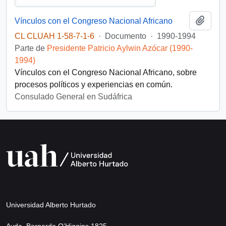
Añadi
Vínculos con el Congreso Nacional Africano
CL CLUAH 1-58-7-1-6
·
Documento
·
1990-1994
Parte de
Presidente Patricio Aylwin Azócar (1990-
1994)
Vínculos con el Congreso Nacional Africano, sobre
procesos políticos y experiencias en común.
Consulado General en Sudáfrica
Universidad Alberto Hurtado
Avda. Bernardo O’Higgins 1825