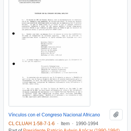
Add t
Vínculos con el Congreso Nacional Africano
CL CLUAH 1-58-7-1-6
·
Item
·
1990-1994
Part of
Presidente Patricio Aylwin Azócar (1990-1994)