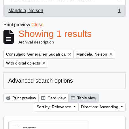
, 1 results
Mandela, Nelson
1
, 1 results
Print preview
Close
Showing 1 results
Archival description
Remove filter:
Remove filter:
Consulado General en Sudáfrica
Mandela, Nelson
Remove filter:
With digital objects
Advanced search options
Print preview
Card view
Table view
Sort by: Relevance
Direction: Ascending