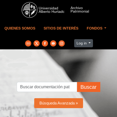
Skip to main content
QUIENES SOMOS
SITIOS DE INTERÉS
FONDOS
Log in
Buscar
Búsqueda Avanzada »