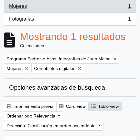
Mujeres
1
, 1 resultados
Fotografías
1
, 1 resultados
Mostrando 1 resultados
Colecciones
Remove filter:
Programa Padres e Hijos: fotografías de Juan Maino
Remove filter:
Remove filter:
Mujeres
Con objetos digitales
Opciones avanzadas de búsqueda
Imprimir vista previa
Card view
Table view
Ordenar por: Relevancia
Dirección: Clasificación en orden ascendente