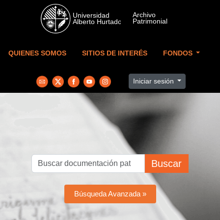
Skip to main content
QUIENES SOMOS
SITIOS DE INTERÉS
FONDOS
Iniciar sesión
Buscar
Búsqueda Avanzada »