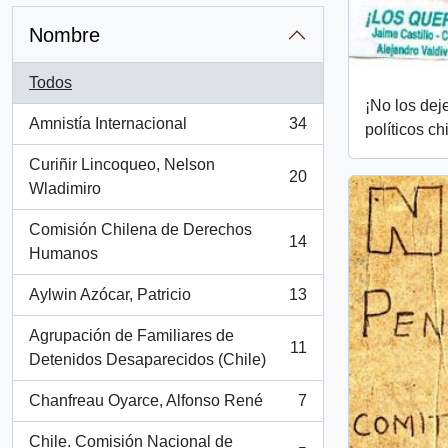
Nombre
Todos
¡No los dej
Amnistía Internacional
34
políticos ch
, 34 resultados
Curiñir Lincoqueo, Nelson
20
, 20 resultados
Wladimiro
Comisión Chilena de Derechos
14
, 14 resultados
Humanos
Aylwin Azócar, Patricio
13
, 13 resultados
Agrupación de Familiares de
11
, 11 resultados
Detenidos Desaparecidos (Chile)
Chanfreau Oyarce, Alfonso René
7
, 7 resultados
Chile. Comisión Nacional de