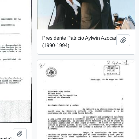
Presidente Patricio Aylwin Azócar
Añadi
(1990-1994)
Añadir al portapapeles