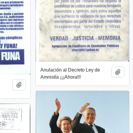
Anulación al Decreto Ley de
Añadi
Amnistía ¡¡¡Ahora!!!
Añadir al portapapeles