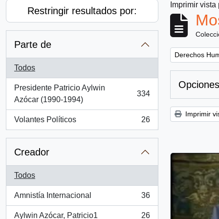
Imprimir vista
Restringir resultados por:
Mos
Colecc
Parte de
Remove filter:
Derechos Hu
Todos
Opciones
Presidente Patricio Aylwin
334
, 334 resultados
Azócar (1990-1994)
Imprimir vi
Volantes Políticos
26
, 26 resultados
Creador
Todos
Amnistía Internacional
36
, 36 resultados
Aylwin Azócar, Patricio1
26