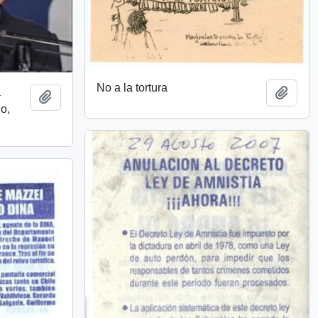
No a la tortura
a
Añadi
Añadir al portapapeles
o,