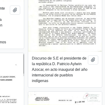
nte
Añadir al portapapeles
a
ón
anos
Discurso de S.E el presidente de
Añadi
la república D. Patricio Aylwin
Azocar, en acto inaugural del año
internacional de pueblos
indígenas