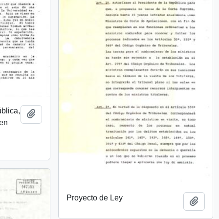
ública,
Añadir al portapapeles
 en
Proyecto de Ley
Añadi