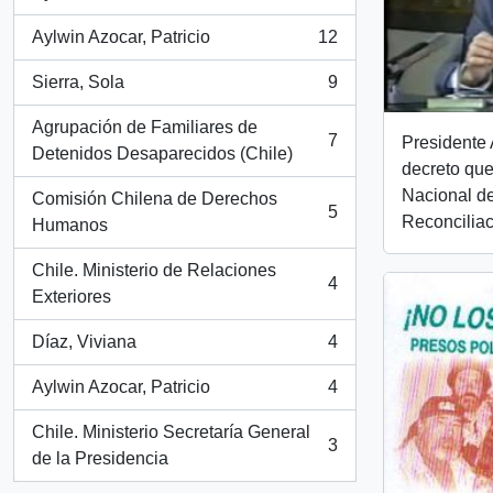
, 26 resultados
Aylwin Azocar, Patricio
12
, 12 resultados
Sierra, Sola
9
, 9 resultados
Agrupación de Familiares de
7
Presidente 
, 7 resultados
Detenidos Desaparecidos (Chile)
decreto qu
Nacional d
Comisión Chilena de Derechos
5
Reconciliac
, 5 resultados
Humanos
Chile. Ministerio de Relaciones
4
, 4 resultados
Exteriores
Díaz, Viviana
4
, 4 resultados
Aylwin Azocar, Patricio
4
, 4 resultados
Chile. Ministerio Secretaría General
3
, 3 resultados
de la Presidencia