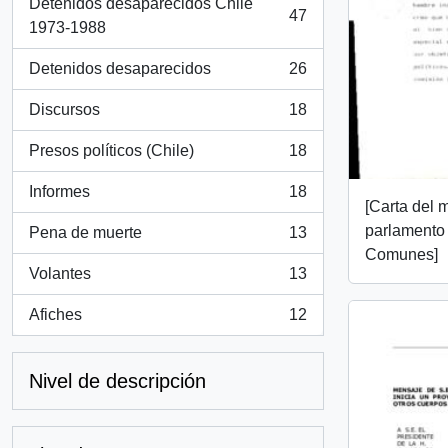
Detenidos desaparecidos Chile
47
, 47 resultados
1973-1988
Detenidos desaparecidos
26
, 26 resultados
Discursos
18
, 18 resultados
Presos políticos (Chile)
18
, 18 resultados
Informes
18
, 18 resultados
[Carta del 
parlamento
Pena de muerte
13
, 13 resultados
Comunes]
Volantes
13
, 13 resultados
Afiches
12
, 12 resultados
Nivel de descripción