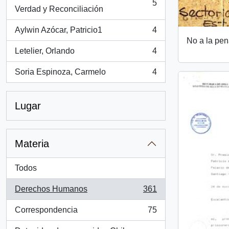
5
, 5 resultados
Verdad y Reconciliación
Aylwin Azócar, Patricio1
4
, 4 resultados
No a la pen
Letelier, Orlando
4
, 4 resultados
Soria Espinoza, Carmelo
4
, 4 resultados
Lugar
Materia
Todos
Derechos Humanos
361
, 361 resultados
Correspondencia
75
, 75 resultados