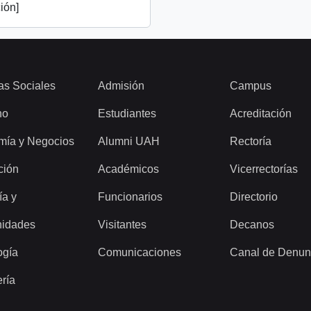
ión]
as Sociales
Admisión
Campus
ho
Estudiantes
Acreditación
mía y Negocios
Alumni UAH
Rectoría
ción
Académicos
Vicerrectorías
ía y
Funcionarios
Directorio
idades
Visitantes
Decanos
ogía
Comunicaciones
Canal de Denun
ería