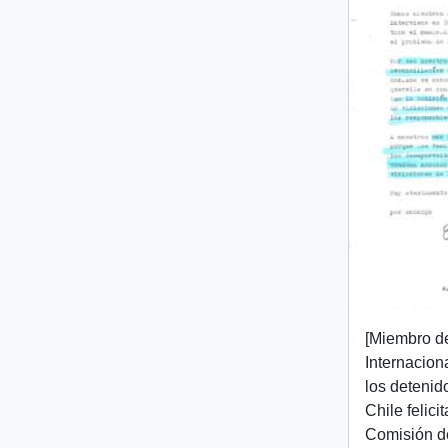
[Miembro d
Internacion
los detenid
Chile felici
Comisión d