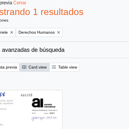
 previa
Cerrar
trando 1 resultados
iones
Remove filter:
riele
Derechos Humanos
 avanzadas de búsqueda
sta previa
Card view
Table view