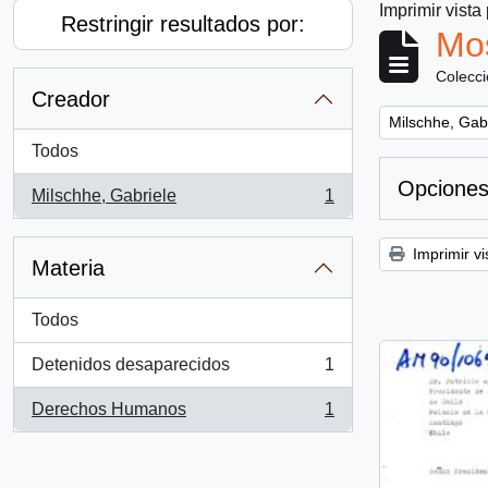
Imprimir vista
Restringir resultados por:
Mos
Colecc
Creador
Remove filter:
Milschhe, Gab
Todos
Opciones
Milschhe, Gabriele
1
, 1 resultados
Imprimir vi
Materia
Todos
Detenidos desaparecidos
1
, 1 resultados
Derechos Humanos
1
, 1 resultados