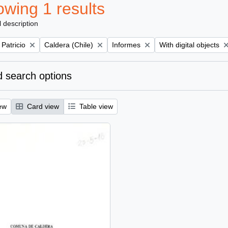
wing 1 results
l description
Remove filter:
Remove filter:
Remove filter:
 Patricio
Caldera (Chile)
Informes
With digital objects
 search options
ew
Card view
Table view