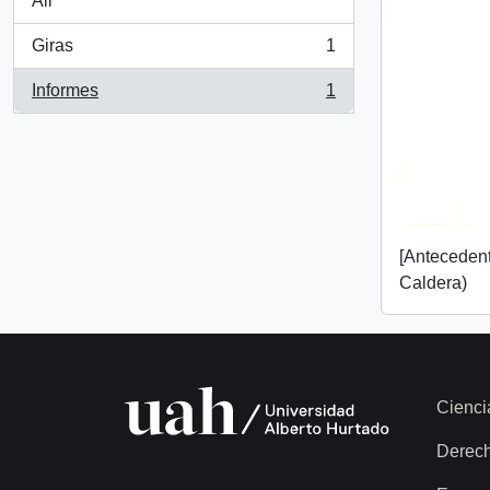
All
Giras
1
, 1 results
Informes
1
, 1 results
[Anteceden
Caldera)
Cienci
Derec