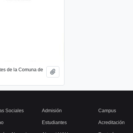
tes de la Comuna de
Add to clipboard
as Sociales
Admisión
Campus
ho
Estudiantes
Acreditación