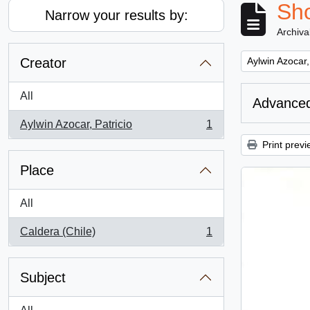
Sho
Narrow your results by:
Archiva
Remove filter:
Creator
Aylwin Azocar,
All
Advanced
Aylwin Azocar, Patricio
1
, 1 results
Print previ
Place
All
Caldera (Chile)
1
, 1 results
Subject