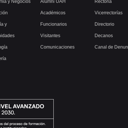
mía y Negocios
Alumni UAH
Rectoría
ción
Académicos
Vicerrectorías
ía y
Funcionarios
Directorio
idades
Visitantes
Decanos
ogía
Comunicaciones
Canal de Denun
ería