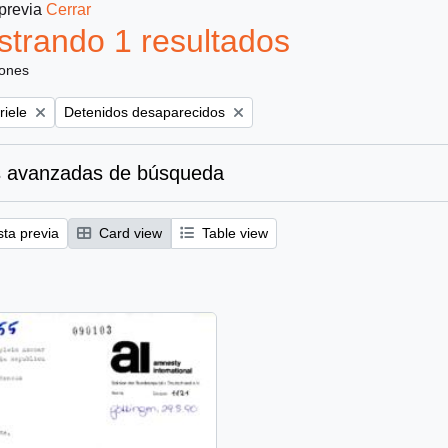
 previa
Cerrar
trando 1 resultados
iones
Remove filter:
riele
Detenidos desaparecidos
 avanzadas de búsqueda
sta previa
Card view
Table view