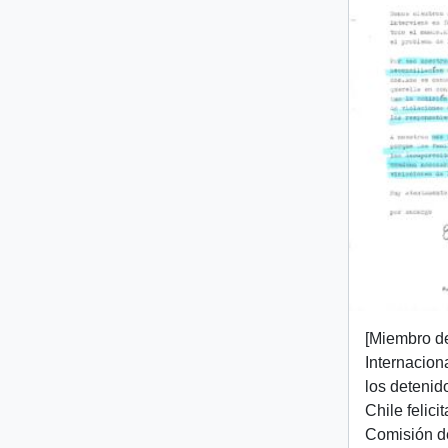
[Miembro d
Internacion
los detenid
Chile felici
Comisión d