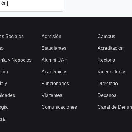
ión]
as Sociales
Admisión
Campus
ho
Estudiantes
Acreditación
mía y Negocios
Alumni UAH
Rectoría
ción
Académicos
Vicerrectorías
ía y
Funcionarios
Directorio
idades
Visitantes
Decanos
ogía
Comunicaciones
Canal de Denun
ería