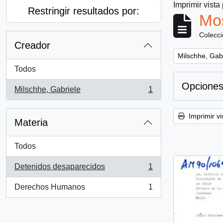
Imprimir vista
Restringir resultados por:
Mos
Colecc
Creador
Remove filter:
Milschhe, Gab
Todos
Opciones
Milschhe, Gabriele
1
, 1 resultados
Imprimir vi
Materia
Todos
Detenidos desaparecidos
1
, 1 resultados
Derechos Humanos
1
, 1 resultados