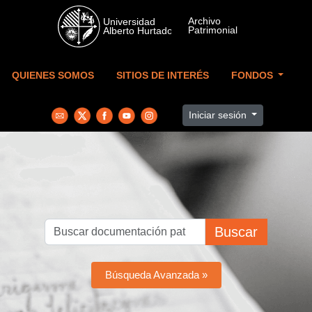
Skip to main content
QUIENES SOMOS
SITIOS DE INTERÉS
FONDOS
Iniciar sesión
Buscar
Búsqueda Avanzada »