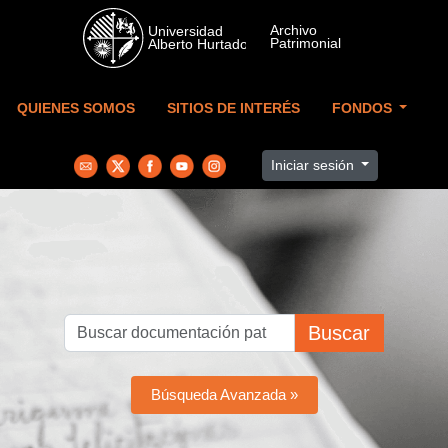
Skip to main content
QUIENES SOMOS
SITIOS DE INTERÉS
FONDOS
Iniciar sesión
Buscar
Búsqueda Avanzada »