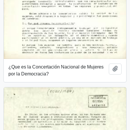
¿Que es la Concertación Nacional de Mujeres
Añadi
por la Democracia?