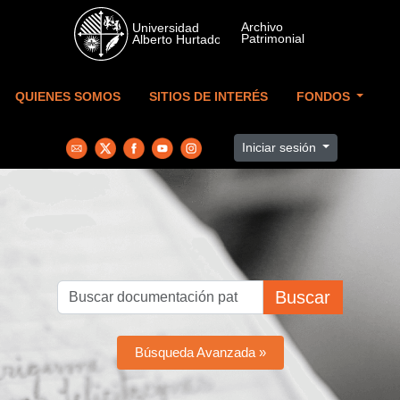
Skip to main content
QUIENES SOMOS
SITIOS DE INTERÉS
FONDOS
Iniciar sesión
Buscar
Búsqueda Avanzada »