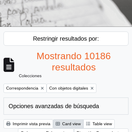
Restringir resultados por:
Mostrando 10186
resultados
Colecciones
Remove filter:
Remove filter:
Correspondencia
Con objetos digitales
Opciones avanzadas de búsqueda
Imprimir vista previa
Card view
Table view