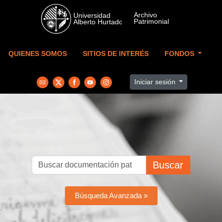
Skip to main content
QUIENES SOMOS
SITIOS DE INTERÉS
FONDOS
Iniciar sesión
Buscar
Búsqueda Avanzada »