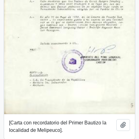
[Carta con recordatorio del Primer Bautizo la
Añadi
localidad de Melipeuco].