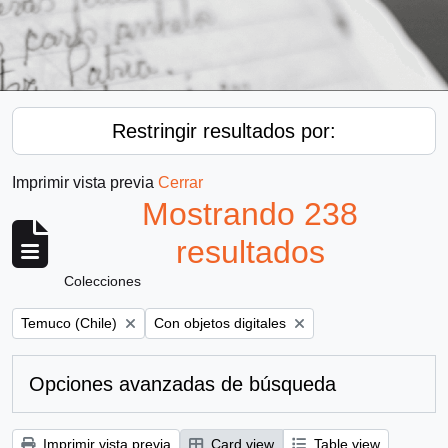
Restringir resultados por:
Imprimir vista previa
Cerrar
Mostrando 238
resultados
Colecciones
Remove filter:
Remove filter:
Temuco (Chile)
Con objetos digitales
Opciones avanzadas de búsqueda
Imprimir vista previa
Card view
Table view