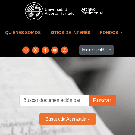
Skip to main content
QUIENES SOMOS
SITIOS DE INTERÉS
FONDOS
Iniciar sesión
Buscar
Búsqueda Avanzada »