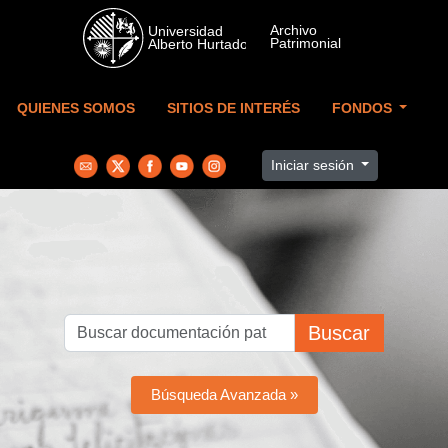
Skip to main content
QUIENES SOMOS
SITIOS DE INTERÉS
FONDOS
Iniciar sesión
Buscar
Búsqueda Avanzada »