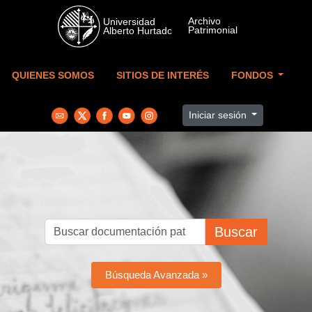
Skip to main content
QUIENES SOMOS
SITIOS DE INTERÉS
FONDOS
Iniciar sesión
Buscar
Búsqueda Avanzada »