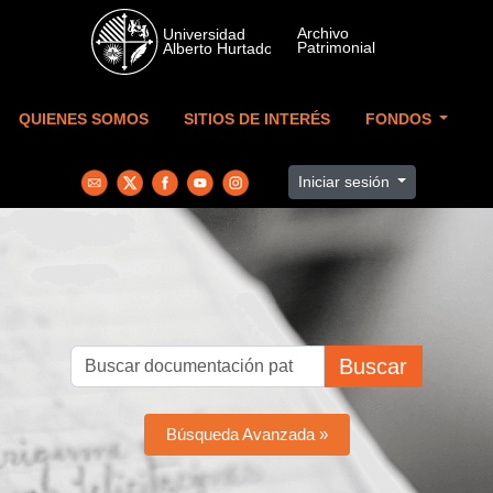
Skip to main content
QUIENES SOMOS
SITIOS DE INTERÉS
FONDOS
Iniciar sesión
Buscar
Búsqueda Avanzada »