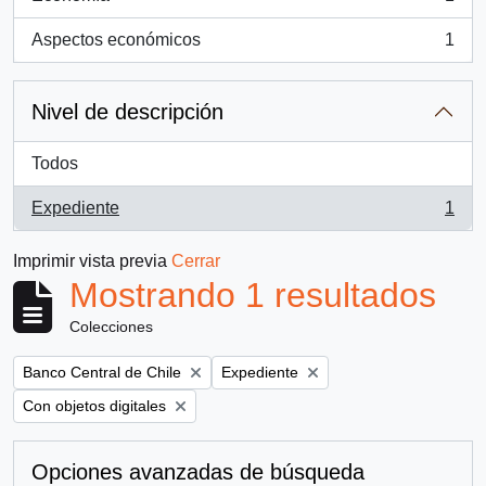
, 1 resultados
Aspectos económicos
1
, 1 resultados
Nivel de descripción
Todos
Expediente
1
, 1 resultados
Imprimir vista previa
Cerrar
Mostrando 1 resultados
Colecciones
Remove filter:
Remove filter:
Banco Central de Chile
Expediente
Remove filter:
Con objetos digitales
Opciones avanzadas de búsqueda