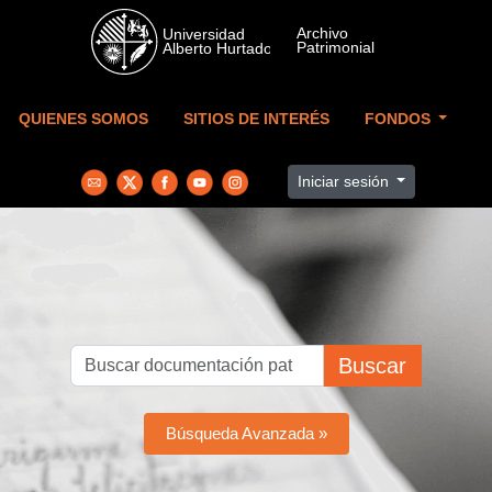
Skip to main content
QUIENES SOMOS
SITIOS DE INTERÉS
FONDOS
Iniciar sesión
Buscar
Búsqueda Avanzada »