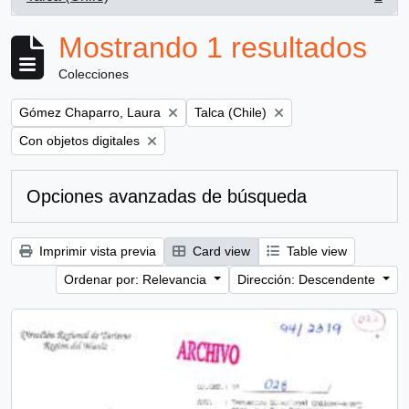
, 1 resultados
Mostrando 1 resultados
Colecciones
Remove filter:
Remove filter:
Gómez Chaparro, Laura
Talca (Chile)
Remove filter:
Con objetos digitales
Opciones avanzadas de búsqueda
Imprimir vista previa
Card view
Table view
Ordenar por: Relevancia
Dirección: Descendente