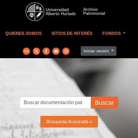
Skip to main content
QUIENES SOMOS
SITIOS DE INTERÉS
FONDOS
Iniciar sesión
Buscar
Búsqueda Avanzada »