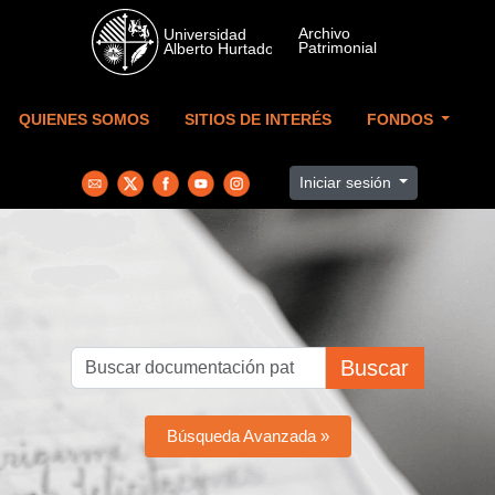
Skip to main content
QUIENES SOMOS
SITIOS DE INTERÉS
FONDOS
Iniciar sesión
Buscar
Búsqueda Avanzada »