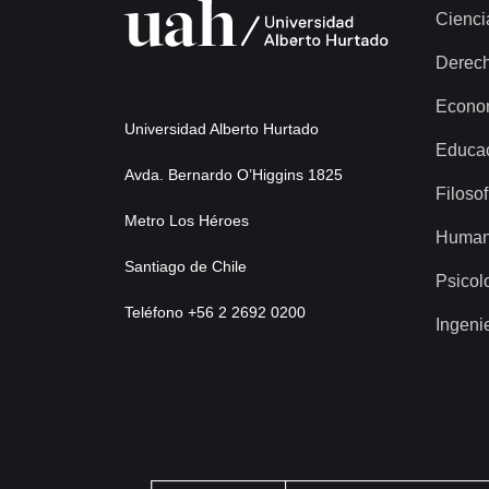
Cienci
Derec
Econo
Universidad Alberto Hurtado
Educa
Avda. Bernardo O’Higgins 1825
Filosof
Metro Los Héroes
Human
Santiago de Chile
Psicol
Teléfono +56 2 2692 0200
Ingeni