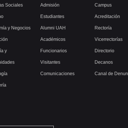
as Sociales
Admisión
Campus
ho
Estudiantes
Acreditación
mía y Negocios
Alumni UAH
Rectoría
ción
Académicos
Vicerrectorías
ía y
Funcionarios
Directorio
idades
Visitantes
Decanos
ogía
Comunicaciones
Canal de Denun
ería