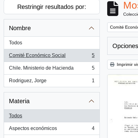
Mos
Restringir resultados por:
Colecc
Remove filter:
Nombre
Comité Econó
Todos
Opciones
Comité Económico Social
5
, 5 resultados
Imprimir vi
Chile. Ministerio de Hacienda
5
, 5 resultados
Rodriguez, Jorge
1
, 1 resultados
Materia
Todos
Aspectos económicos
4
, 4 resultados