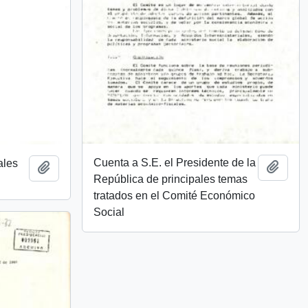
Cuenta a S.E. el Presidente de la
ales
Añadi
Añadir al portapapeles
República de principales temas
tratados en el Comité Económico
Social