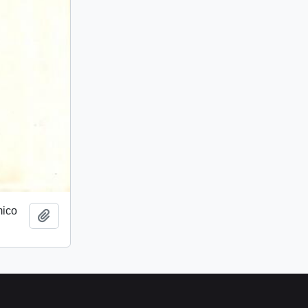
mico
Añadir al portapapeles