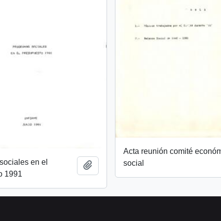
Acta reunión comité econó
ociales en el
social
Añadir al portapapeles
o 1991