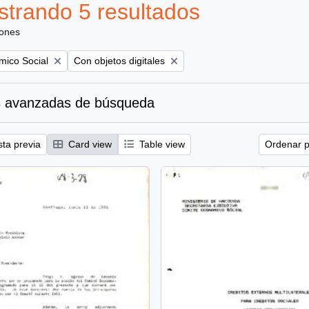
trando 5 resultados
iones
Remove filter:
mico Social
Con objetos digitales
 avanzadas de búsqueda
sta previa
Card view
Table view
Ordenar p