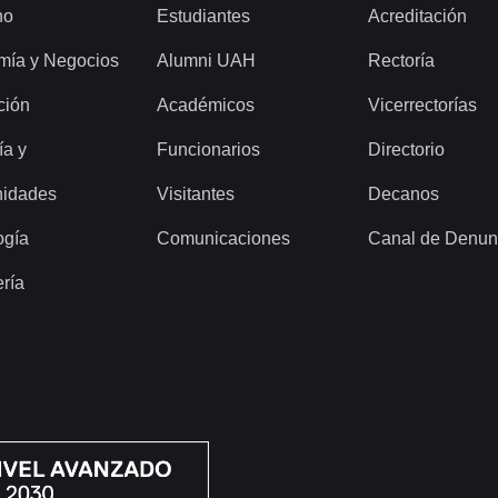
ho
Estudiantes
Acreditación
mía y Negocios
Alumni UAH
Rectoría
ción
Académicos
Vicerrectorías
ía y
Funcionarios
Directorio
idades
Visitantes
Decanos
ogía
Comunicaciones
Canal de Denun
ería