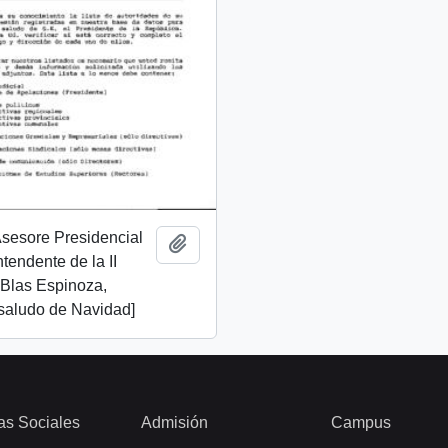
 Asesore Presidencial
Add to clipboard
Intendente de la II
 Blas Espinoza,
 saludo de Navidad]
as Sociales
Admisión
Campus