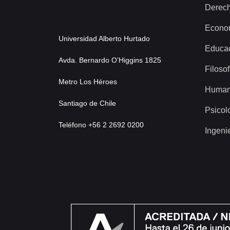
Derec
Econo
Universidad Alberto Hurtado
Educa
Avda. Bernardo O’Higgins 1825
Filosof
Metro Los Héroes
Human
Santiago de Chile
Psicol
Teléfono +56 2 2692 0200
Ingeni