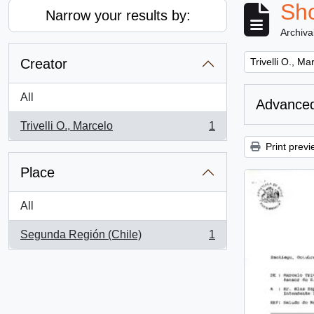
Sho
Narrow your results by:
Archiva
Remove filter:
Creator
Trivelli O., Ma
All
Advanced
Trivelli O., Marcelo
1
, 1 results
Print previ
Place
All
Segunda Región (Chile)
1
, 1 results