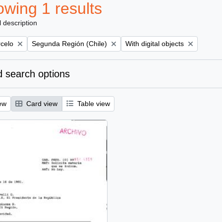
wing 1 results
l description
Remove filter:
Remove filter:
rcelo
Segunda Región (Chile)
With digital objects
 search options
ew
Card view
Table view