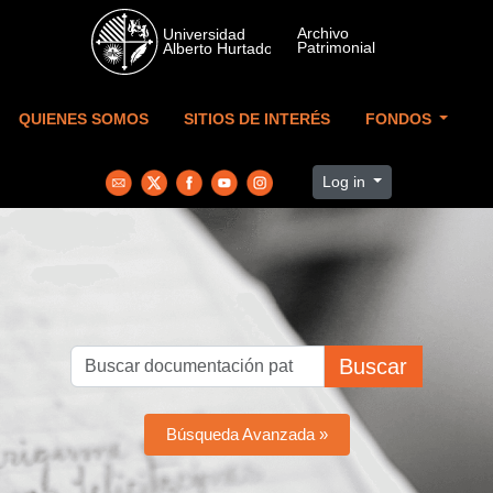
Skip to main content
QUIENES SOMOS
SITIOS DE INTERÉS
FONDOS
Log in
Buscar
Búsqueda Avanzada »