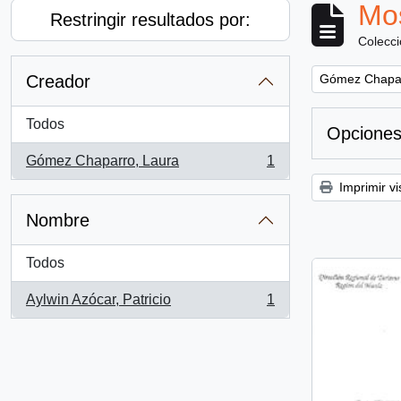
Mos
Restringir resultados por:
Colecc
Remove filter:
Creador
Gómez Chapar
Todos
Opciones
Gómez Chaparro, Laura
1
, 1 resultados
Imprimir vi
Nombre
Todos
Aylwin Azócar, Patricio
1
, 1 resultados