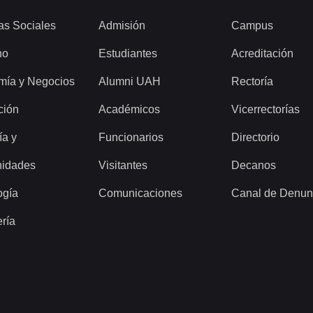
as Sociales
Admisión
Campus
ho
Estudiantes
Acreditación
mía y Negocios
Alumni UAH
Rectoría
ción
Académicos
Vicerrectorías
ía y
Funcionarios
Directorio
idades
Visitantes
Decanos
ogía
Comunicaciones
Canal de Denun
ería