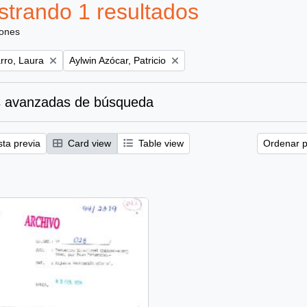
trando 1 resultados
iones
Remove filter:
ro, Laura
Aylwin Azócar, Patricio
 avanzadas de búsqueda
sta previa
Card view
Table view
Ordenar p