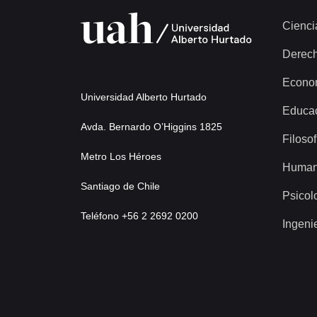
Cienci
Derec
Econo
Universidad Alberto Hurtado
Educa
Avda. Bernardo O’Higgins 1825
Filosof
Metro Los Héroes
Human
Santiago de Chile
Psicol
Teléfono +56 2 2692 0200
Ingeni