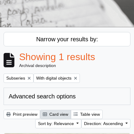
Narrow your results by:
Showing 1 results
Archival description
Remove filter:
Remove filter:
Subseries
With digital objects
Advanced search options
Print preview
Card view
Table view
Sort by: Relevance
Direction: Ascending