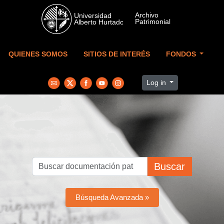
Skip to main content
QUIENES SOMOS
SITIOS DE INTERÉS
FONDOS
Log in
Buscar
Búsqueda Avanzada »